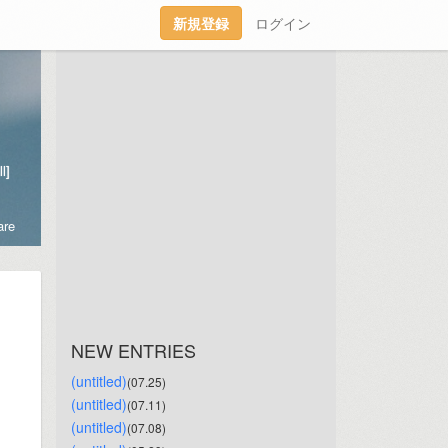
新規登録
ログイン
l]
re
NEW ENTRIES
(untitled)
(07.25)
(untitled)
(07.11)
(untitled)
(07.08)