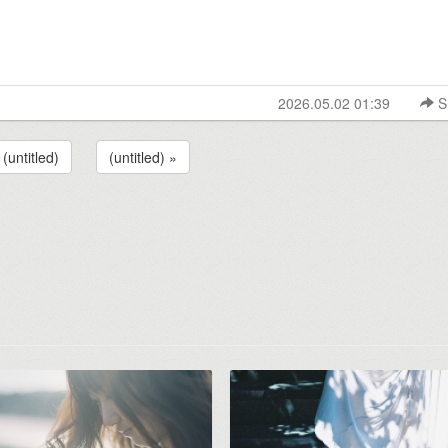
2026.05.02 01:39
S
 (untitled)
(untitled) »