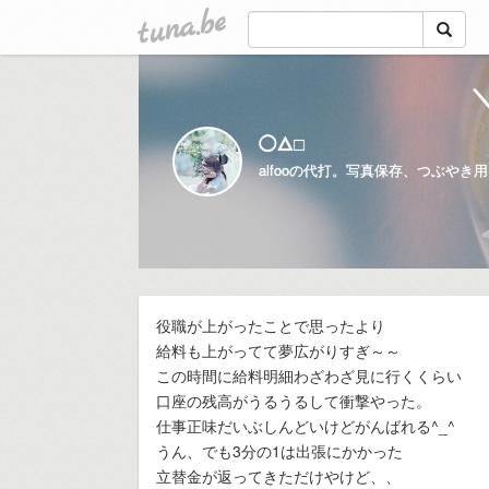
tuna.be
＼
◯△□
alfooの代打。写真保存、つぶやき
役職が上がったことで思ったより
給料も上がってて夢広がりすぎ～～
この時間に給料明細わざわざ見に行くくらい
口座の残高がうるうるして衝撃やった。
仕事正味だいぶしんどいけどがんばれる^_^
うん、でも3分の1は出張にかかった
立替金が返ってきただけやけど、、