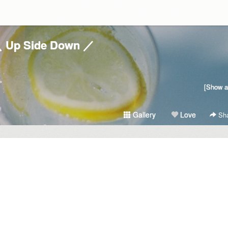
 Up Side Down ／
用。
[Show al
Gallery
Love
Sha