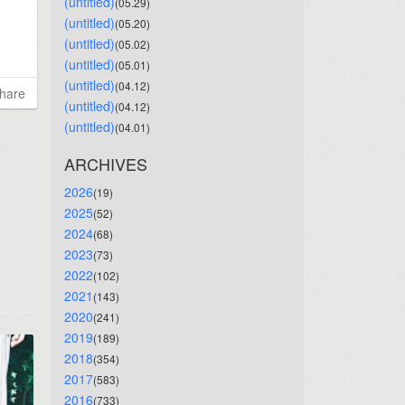
(untitled)
(05.29)
(untitled)
(05.20)
(untitled)
(05.02)
(untitled)
(05.01)
(untitled)
(04.12)
hare
(untitled)
(04.12)
(untitled)
(04.01)
ARCHIVES
2026
(19)
2025
(52)
2024
(68)
2023
(73)
2022
(102)
2021
(143)
2020
(241)
2019
(189)
2018
(354)
2017
(583)
2016
(733)