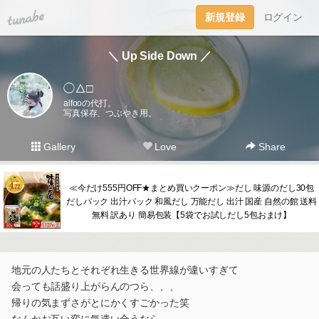
tuna.be
新規登録
ログイン
＼ Up Side Down ／
◯△□
alfooの代打。
写真保存、つぶやき用。
Gallery
Love
Share
≪今だけ555円OFF★まとめ買いクーポン≫だし 味源のだし30包
だしパック 出汁パック 和風だし 万能だし 出汁 国産 自然の館 送料
無料 訳あり 簡易包装【5袋でお試しだし5包おまけ】
地元の人たちとそれぞれ生きる世界線が違いすぎて
会っても話盛り上がらんのつら、、、
帰りの気まずさがとにかくすごかった笑