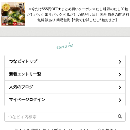
≪今だけ555円OFF★まとめ買いクーポン≫だし 味源のだし30包
だしパック 出汁パック 和風だし 万能だし 出汁 国産 自然の館 送料
無料 訳あり 簡易包装【5袋でお試しだし5包おまけ】
tuna.be
つなビィトップ
新着エントリ一覧
人気のブログ
マイページログイン