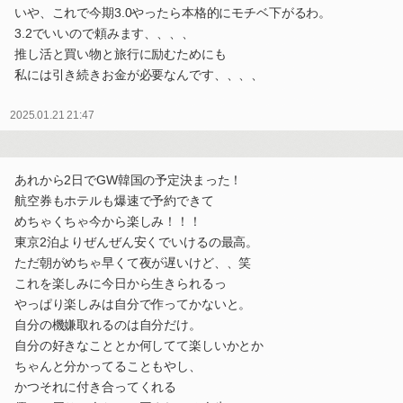
いや、これで今期3.0やったら本格的にモチベ下がるわ。
3.2でいいので頼みます、、、、
推し活と買い物と旅行に励むためにも
私には引き続きお金が必要なんです、、、、
2025.01.21 21:47
あれから2日でGW韓国の予定決まった！
航空券もホテルも爆速で予約できて
めちゃくちゃ今から楽しみ！！！
東京2泊よりぜんぜん安くでいけるの最高。
ただ朝がめちゃ早くて夜が遅いけど、、笑
これを楽しみに今日から生きられるっ
やっぱり楽しみは自分で作ってかないと。
自分の機嫌取れるのは自分だけ。
自分の好きなこととか何してて楽しいかとか
ちゃんと分かってることもやし、
かつそれに付き合ってくれる