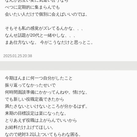
なんかお互い変に気遣い合うなら
べつに定期的に集まらんでも
会いたい人だけで個別に会えばいいのでは。
そもそも私の感覚がズレてるんかな、、、
なんせ話題が20代と一緒やしな、、、
まあ仕方ないな。 今がこうなだけと思っとこ。
2025.01.25 20:38
今期ほんまに何一つ自分がしたこと
振り返ってなかったせいで
何時間面談準備にかかってんねや。情けな。
でも新しい役職定義できたから
満たさないといけないところが分かるはず。
来期の目標設定は楽になったな。
とりあえず役職は上がらんでいいから
お給料だけ上げてほしい。
なので絶対3.2以上ついてもらわな困る。