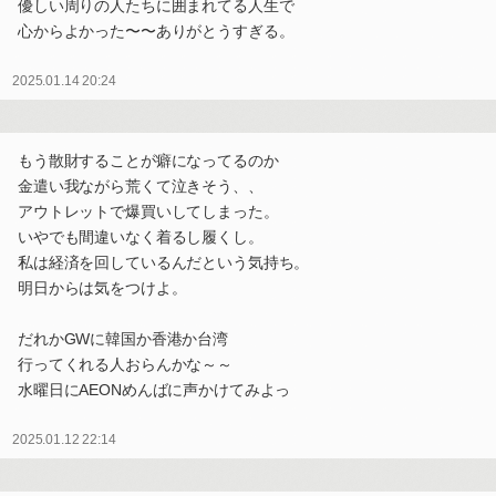
優しい周りの人たちに囲まれてる人生で
心からよかった〜〜ありがとうすぎる。
2025.01.14 20:24
もう散財することが癖になってるのか
金遣い我ながら荒くて泣きそう、、
アウトレットで爆買いしてしまった。
いやでも間違いなく着るし履くし。
私は経済を回しているんだという気持ち。
明日からは気をつけよ。
だれかGWに韓国か香港か台湾
行ってくれる人おらんかな～～
水曜日にAEONめんばに声かけてみよっ
2025.01.12 22:14