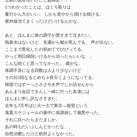
念願の肌管理いけたし超満足！！！
1つわかったことは、ほくろ取りは
夏行かん方がいい。 しかも首やから焼ける焼ける。
紫外線当てまくったけどいけるんかな。
あと、ほんまに体の調子が悪すぎて泣きたい。
熱鼻水はないけど、先週から喉が死んでる。 声が出ない。
ここまで悪化したの初めてでびびってる。
やっと明日病院いけるから治ったらいいな、、
こんな続くと思ってなかった。 歳かな。
体調不良になる回数は人より少ないけど
その分1回なるとめちゃ長引くようになってる。
韓国ではずーっとささやき声でしか話せんから
あんまり会話できんし一緒に行った友達には
ほんまに申し訳なさすぎた。
去年も7月半ばに火〜土で東京→能登という
鬼畜スケジュールの最中に体調崩して最悪やった。
それに比べたらまだましか。
あの時もだいぶしんどかったな、、
自然治癒したけど絶対よくなかった。