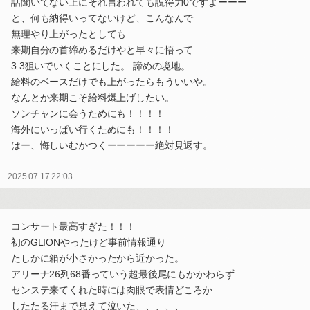
話聞いてない上にそれ言われても説得力0ですよーーー
と、何も納得いってないけど、こんなんで
無理やり上がったとしても
来期自分の首締めるだけやと早々に悟って
3.3狙いでいくことにした。 諦めの境地。
給料のベースだけでも上がったらもういいや。
なんとか来期こそ給料爆上げしたい。
ソンチャンに会うためにも！！！！
海外にいっぱい行くためにも！！！！
はー、悔しいむかつくーーーーー絶対見返す。
2025.07.17 22:03
コンサート最高すぎた！！！
初のGLIONやったけど事前情報通り
たしかに箱が小さかったから近かった。
アリーナ26列68番っていう超最後尾にもかかわらず
センステ来てくれた時には肉眼で表情どころか
したたる汗まで見えて泣いた、、、、、