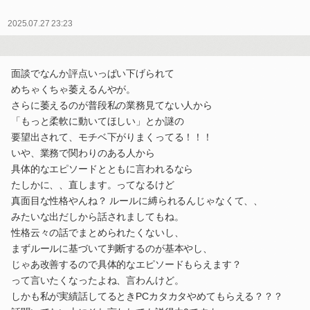
2025.07.27 23:23
面談でなんか評点いっぱい下げられて
めちゃくちゃ萎えるんやが。
さらに萎えるのが普段私の業務見てない人から
「もっと柔軟に動いてほしい」とか謎の
要望出されて、モチベ下がりまくってる！！！
いや、業務で関わりのある人から
具体的なエピソードとともに言われるなら
たしかに、、直します。ってなるけど
真面目な性格やんね？ ルールに縛られるんじゃなくて、、
みたいな出だしから話されましてもね。
性格云々の話でまとめられたくないし、
まずルールに基づいて判断するのが基本やし、
じゃあ改善するので具体的なエピソードもらえます？
って言いたくなったよね、言わんけど。
しかも私が実績話してるときPCカタカタやめてもらえる？？？