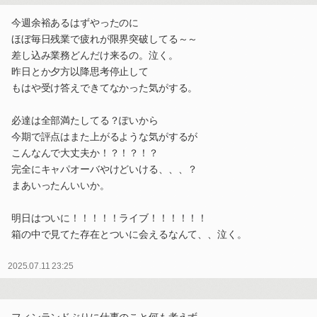
今週余裕あるはずやったのに
ほぼ毎日残業で疲れが限界突破してる～～
差し込み業務どんだけ来るの。泣く。
昨日とか夕方以降思考停止して
もはや受け答えできてなかった気がする。
必達は全部満たしてる？ぽいから
今期で評点はまた上がるような気がするが
こんなんで大丈夫か！？！？！？
完全にキャパオーバやけどいける、、、？
まあいったんいいか。
明日はついに！！！！！ライブ！！！！！！
箱の中で見てた存在とついに会えるなんて、、泣く。
2025.07.11 23:25