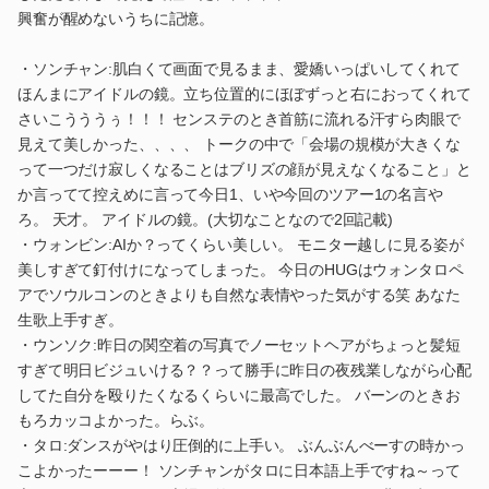
興奮が醒めないうちに記憶。
・ソンチャン:肌白くて画面で見るまま、愛嬌いっぱいしてくれて
ほんまにアイドルの鏡。立ち位置的にほぼずっと右におってくれて
さいこうううぅ！！！ センステのとき首筋に流れる汗すら肉眼で
見えて美しかった、、、、 トークの中で「会場の規模が大きくな
って一つだけ寂しくなることはブリズの顔が見えなくなること」と
か言ってて控えめに言って今日1、いや今回のツアー1の名言や
ろ。 天才。 アイドルの鏡。(大切なことなので2回記載)
・ウォンビン:AIか？ってくらい美しい。 モニター越しに見る姿が
美しすぎて釘付けになってしまった。 今日のHUGはウォンタロペ
アでソウルコンのときよりも自然な表情やった気がする笑 あなた
生歌上手すぎ。
・ウンソク:昨日の関空着の写真でノーセットヘアがちょっと髪短
すぎて明日ビジュいける？？って勝手に昨日の夜残業しながら心配
してた自分を殴りたくなるくらいに最高でした。 バーンのときお
もろカッコよかった。らぶ。
・タロ:ダンスがやはり圧倒的に上手い。 ぶんぶんべーすの時かっ
こよかったーーー！ ソンチャンがタロに日本語上手ですね～って