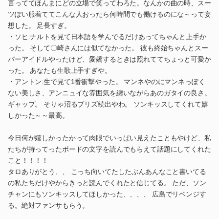
言っててほんまにどの立場で笑ってわろた。なんかの曲の時、スー
ツぽい服着ててこんな人おったら何時間でも働けるのにな～って妄
想した。 足長すぎ。
・ソヒ:ナルトを見て日本語を学んでるだけあってちゃんと上手か
った。 そして〇崎さんには似てなかった。 彼も終始ちゃんとスー
パーアイドルやったけど、愛嬌するときは照れててちょっと可愛か
った。 あなたも生歌上手すぎや。
・アントン:生で見て1番衝撃やった。 マンネやのにマンネっぽく
ない美しさ、アンニュイな雰囲気を纏いながらあのガタイの良さ。
ギャップ。 そりゃ沼るブリズ続出やわ。 ソンキッスしてくれて嬉
しかった～～最高。
今日何が嬉しかったかって肉眼でいっぱい見えたこともやけど、私
たちが持ってったボードの文字を読んでもらえて話題にしてくれた
こと！！！！
タロありがとう、、 こっち向いてたしたぶんあんなこと書いてる
の私たちだけやからきっと読んでくれたと信じてる。 ただ、ソン
チャンにもソンキッスしてほしかった、、、、 広島でリベンジす
る。絶対ファンサもらう。