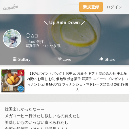
tuna.be
新規登録
ログイン
＼ Up Side Down ／
◯△□
alfooの代打。
写真保存、つぶやき用。
Gallery
Love
Share
【10%ポイントバック】お中元 お菓子 ギフト 詰め合わせ 手土産
内祝い お返し お礼 個包装 焼き菓子 洋菓子 スイーツ プレゼント フ
ィナンシェHFM-30N2 フィナンシェ・マドレーヌ詰合せ 2種 19個
入
韓国楽しかったな～～
メガコーヒー行けたし欲しいもの買えたし
美味しいものいっぱい食べられたし