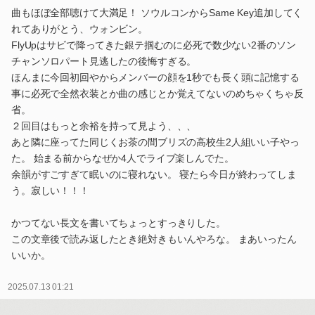
曲もほぼ全部聴けて大満足！ ソウルコンからSame Key追加してく
れてありがとう、ウォンビン。
FlyUpはサビで降ってきた銀テ掴むのに必死で数少ない2番のソン
チャンソロパート見逃したの後悔すぎる。
ほんまに今回初回やからメンバーの顔を1秒でも長く頭に記憶する
事に必死で全然衣装とか曲の感じとか覚えてないのめちゃくちゃ反
省。
２回目はもっと余裕を持って見よう、、、
あと隣に座ってた同じくお茶の間ブリズの高校生2人組いい子やっ
た。 始まる前からなぜか4人でライブ楽しんでた。
余韻がすごすぎて眠いのに寝れない。 寝たら今日が終わってしま
う。寂しい！！！
かつてない長文を書いてちょっとすっきりした。
この文章後で読み返したとき絶対きもいんやろな。 まあいったん
いいか。
2025.07.13 01:21