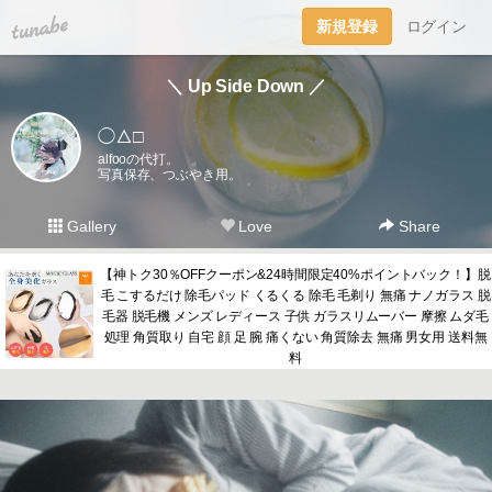
tuna.be
新規登録
ログイン
＼ Up Side Down ／
◯△□
alfooの代打。
写真保存、つぶやき用。
Gallery
Love
Share
【神トク30％OFFクーポン&24時間限定40%ポイントバック！】脱
毛 こするだけ 除毛パッド くるくる 除毛 毛剃り 無痛 ナノガラス 脱
毛器 脱毛機 メンズ レディース 子供 ガラスリムーバー 摩擦 ムダ毛
処理 角質取り 自宅 顔 足 腕 痛くない 角質除去 無痛 男女用 送料無
料