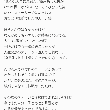
1回のほんまに最初だけ絡みあった男が
いつの間にかパパになっててびびった笑
いや、ストーリーではめっちゃ
おひとり様系でしたやん、、笑
好きとかではなかったけど
なんかめっちゃエモい気持ちになってる。
人生で1番楽しかったあの頃
一瞬だけでも一緒に過ごした人が
人生の次のステージへ進んでる的な、、
10年前は同じ土俵におったのにな、って。
たぶん人それぞれのステージがあって
わたしもおそらく前には進んでて
ただ、自分の場合、次のステージが
結婚じゃなくて転職やっただけ。
その次のステージこそ結婚であればいいけど
今はまだ自分に子どもとか旦那とか
おる想像がまったくできひん。。。