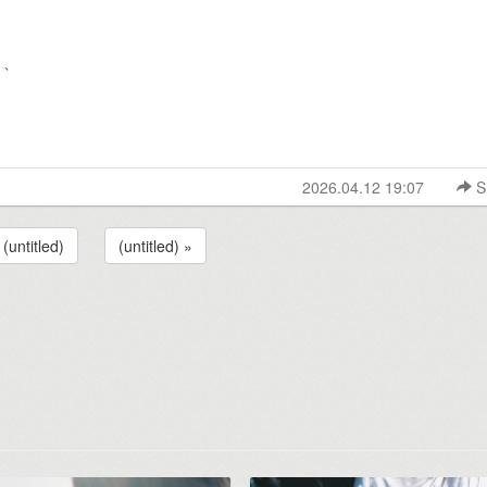
、、
2026.04.12 19:07
S
 (untitled)
(untitled) »