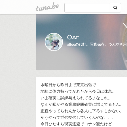
tuna.be
＼
◯△□
alfooの代打。写真保存、つぶやき
水曜日から昨日まで東京出張で
地味に体力持ってかれたから今日は休息。
いま確実に試練与えられてるよなこれ。
なんか私がやる業務範囲確実に増えてるもん。
正直やってられんから各人に下ろすしかない。
そうやって世代交代していくんやな、、、
今日ひたすら現実逃避でコナン観たけど