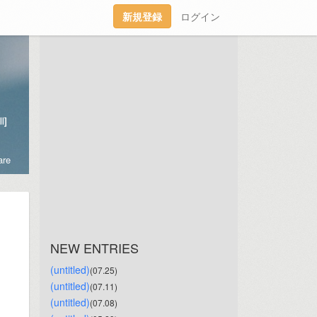
新規登録
ログイン
l]
re
NEW ENTRIES
(untitled)
(07.25)
(untitled)
(07.11)
(untitled)
(07.08)