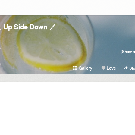
 Up Side Down ／
用。
[Show al
Gallery
Love
Sha