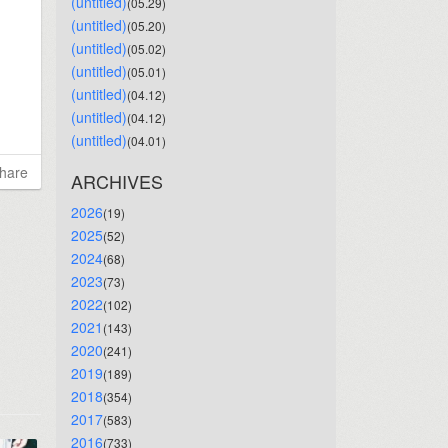
(untitled)
(05.29)
(untitled)
(05.20)
(untitled)
(05.02)
(untitled)
(05.01)
(untitled)
(04.12)
(untitled)
(04.12)
(untitled)
(04.01)
hare
ARCHIVES
2026
(19)
2025
(52)
2024
(68)
2023
(73)
2022
(102)
2021
(143)
2020
(241)
2019
(189)
2018
(354)
2017
(583)
2016
(733)